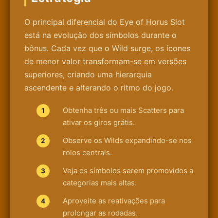
O principal diferencial do Eye of Horus Slot
está na evolução dos símbolos durante o
bônus. Cada vez que o Wild surge, os ícones
de menor valor transformam-se em versões
superiores, criando uma hierarquia
ascendente e alterando o ritmo do jogo.
Obtenha três ou mais Scatters para
ativar os giros grátis.
Observe os Wilds expandindo-se nos
rolos centrais.
Veja os símbolos serem promovidos a
categorias mais altas.
Aproveite as reativações para
prolongar as rodadas.