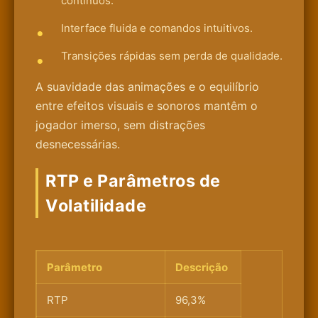
contínuos.
Interface fluida e comandos intuitivos.
Transições rápidas sem perda de qualidade.
A suavidade das animações e o equilíbrio
entre efeitos visuais e sonoros mantêm o
jogador imerso, sem distrações
desnecessárias.
RTP e Parâmetros de
Volatilidade
Parâmetro
Descrição
RTP
96,3%