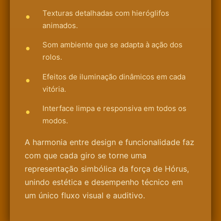
Texturas detalhadas com hieróglifos
animados.
Som ambiente que se adapta à ação dos
rolos.
Efeitos de iluminação dinâmicos em cada
vitória.
Interface limpa e responsiva em todos os
modos.
A harmonia entre design e funcionalidade faz
com que cada giro se torne uma
representação simbólica da força de Hórus,
unindo estética e desempenho técnico em
um único fluxo visual e auditivo.